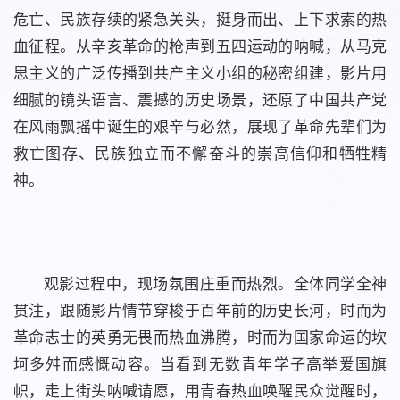
危亡、民族存续的紧急关头，挺身而出、上下求索的热
血征程。从辛亥革命的枪声到五四运动的呐喊，从马克
思主义的广泛传播到共产主义小组的秘密组建，影片用
细腻的镜头语言、震撼的历史场景，还原了中国共产党
在风雨飘摇中诞生的艰辛与必然，展现了革命先辈们为
救亡图存、民族独立而不懈奋斗的崇高信仰和牺牲精
神。
观影过程中，现场氛围庄重而热烈。全体同学全神
贯注，跟随影片情节穿梭于百年前的历史长河，时而为
革命志士的英勇无畏而热血沸腾，时而为国家命运的坎
坷多舛而感慨动容。当看到无数青年学子高举爱国旗
帜，走上街头呐喊请愿，用青春热血唤醒民众觉醒时，